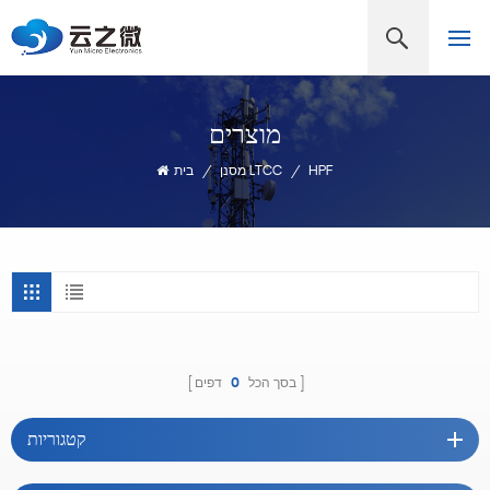
מוצרים
HPF
/
מסנן LTCC
/
בית
בסך הכל
0
דפים
קטגוריות