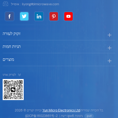
liyong@blmicrowave.com
אימייל :
זקוק לעזרה
תגיות חמות
מוצרים
לסרוק אותו
.כל הזכויות שמורות.
Yun Micro Electronics Ltd
זכויות יוצרים © 2026
רשת ipv6 נתמכת
|
皖ICP备16023861号-2