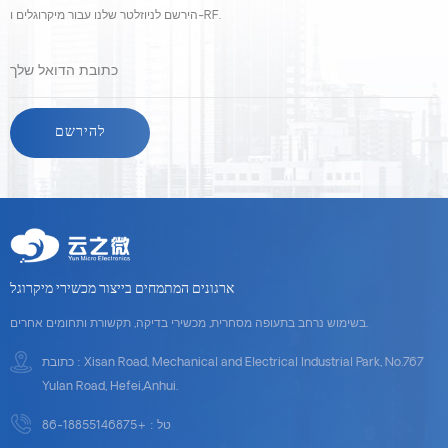
הירשם לניוזלטר שלנו עבור מיקרוגלים ו-RF.
ארגונים המתמחים בייצור מכשירי מיקרוגל
בשימוש נרחב בתעופה מסחרית, מכשירי בדיקה, תקשורת ותחומים אחרים.
כתובת : Xisan Road, Mechanical and Electrical Industrial Park, No.767
Yulan Road, Hefei,Anhui.
טל :
+86-18855146875